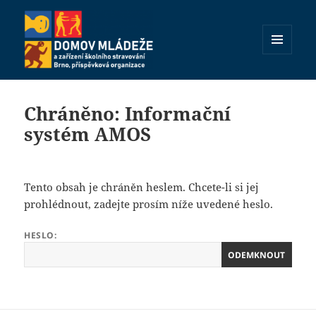
MENU
A
Domov mládeže a zařízení
WIDGETY
školního stravování Brno,
Chráněno: Informační
příspěvková organizace
systém AMOS
Tento obsah je chráněn heslem. Chcete-li si jej
prohlédnout, zadejte prosím níže uvedené heslo.
HESLO: